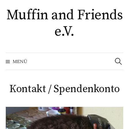
Springe
Muffin and Friends
zum
Inhalt
e.V.
Suchen
nach:
MENÜ
Kontakt / Spendenkonto