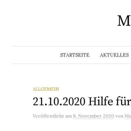
Springe
zum
Mu
Inhalt
STARTSEITE
AKTUELLES
ALLGEMEIN
21.10.2020 Hilfe fü
Veröffentlicht
am
8. November 2020
von
Ni