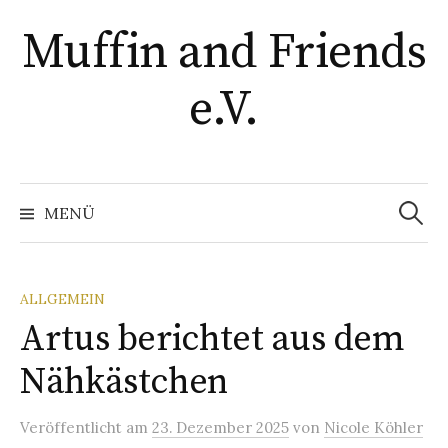
Springe
Muffin and Friends
zum
Inhalt
e.V.
Suchen
nach:
MENÜ
ALLGEMEIN
Artus berichtet aus dem
Nähkästchen
Veröffentlicht
am
23. Dezember 2025
von
Nicole Köhler