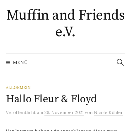
Springe
Muffin and Friends
zum
Inhalt
e.V.
Suchen
nach:
MENÜ
ALLGEMEIN
Hallo Fleur & Floyd
Veröffentlicht
am
28. November 2021
von
Nicole Köhler