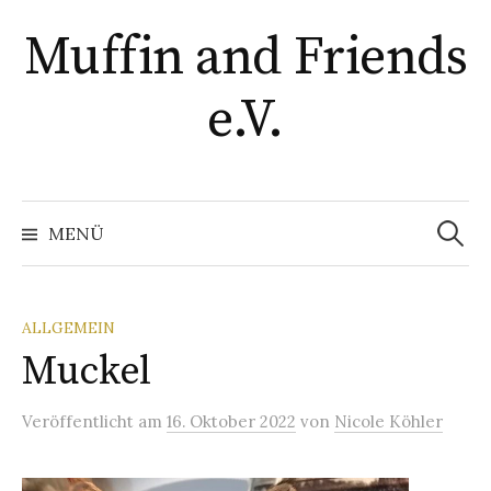
Springe
Muffin and Friends
zum
Inhalt
e.V.
Suchen
nach:
MENÜ
ALLGEMEIN
Muckel
Veröffentlicht
am
16. Oktober 2022
von
Nicole Köhler