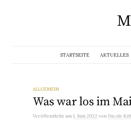
Springe
zum
Mu
Inhalt
STARTSEITE
AKTUELLES
ALLGEMEIN
Was war los im Ma
Veröffentlicht
am
1. Juni 2022
von
Nicole Kö