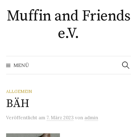
Springe
Muffin and Friends
zum
Inhalt
e.V.
Suchen
nach:
MENÜ
ALLGEMEIN
BÄH
Veröffentlicht
am
7. März 2023
von
admin